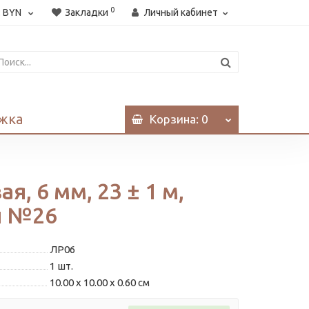
0
:
BYN
Закладки
Личный кабинет
жка
Корзина
: 0
я, 6 мм, 23 ± 1 м,
й №26
ЛР06
1
шт.
10.00 x 10.00 x 0.60 см