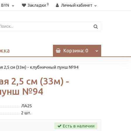
0
:
BYN
Закладки
Личный кабинет
жка
Корзина
: 0
я 2,5 см (33м) - клубничный пунш №94
я 2,5 см (33м) -
пунш №94
ЛА25
2
шт.
Есть в наличии