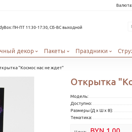
Валюта
yBox: ПН-ПТ 11:30-17:30, СБ-ВС выходной
чный декор
Пакеты
Праздники
Стру
ткрытка "Космос нас не ждет"
Открытка "Ко
Модель:
Доступно:
Размеры (Д x Ш x В):
Тематика:
BYN 1.00
Цена: