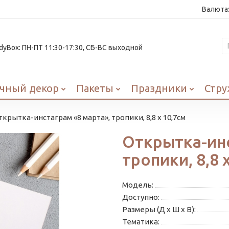
Валюта
yBox: ПН-ПТ 11:30-17:30, СБ-ВС выходной
чный декор
Пакеты
Праздники
Стру
ткрытка-инстаграм «8 марта», тропики, 8,8 х 10,7см
Открытка-инс
тропики, 8,8 
Модель:
Доступно:
Размеры (Д x Ш x В):
Тематика: