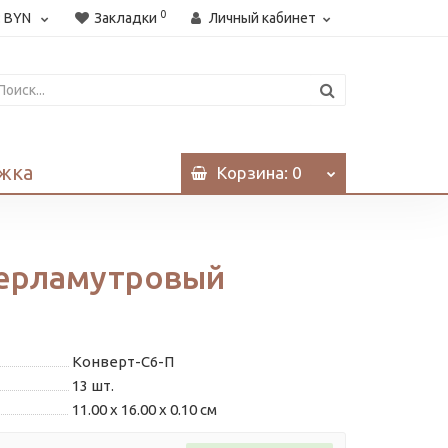
0
:
BYN
Закладки
Личный кабинет
жка
Корзина
: 0
перламутровый
Конверт-С6-П
13
шт.
11.00 x 16.00 x 0.10 см