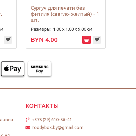
Сургуч для печати без
Сургуч
.
фитиля (светло-желтый) - 1
фитиля
шт.
см
Размеры:
1.00 х 1.00 х 9.00 см
Размер
BYN 4.00
BYN 
КОНТАКТЫ
ловна
+375 (29) 610-56-41
foodybox.by@gmail.com
к, ул.