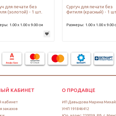
уч для печати без
Сургуч для печати без
ля (золотой) - 1 шт.
фитиля (красный) - 1 шт
еры:
1.00 х 1.00 х 9.00 см
Размеры:
1.00 х 1.00 х 9.00 
ЫЙ КАБИНЕТ
О ПРОДАВЦЕ
 кабинет
ИП Давыдова Марина Михай
я заказов
УНП 191846412
ки
Юр. адрес: 220039, РБ, г. Минс