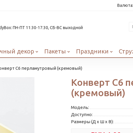
Валюта
yBox: ПН-ПТ 11:30-17:30, СБ-ВС выходной
чный декор
Пакеты
Праздники
Стру
онверт С6 перламутровый (кремовый)
Конверт С6 
(кремовый)
Модель:
Доступно:
Размеры (Д x Ш x В):