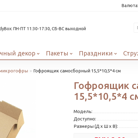
Валюта
yBox: ПН-ПТ 11:30-17:30, СБ-ВС выходной
чный декор
Пакеты
Праздники
Стру
 микрогофры
Гофроящик самосборный 15,5*10,5*4 см
Гофроящик 
15,5*10,5*4 с
Модель:
Доступно:
Размеры (Д x Ш x В):