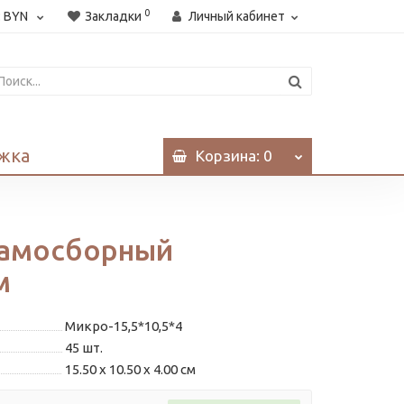
0
:
BYN
Закладки
Личный кабинет
жка
Корзина
: 0
самосборный
м
Микро-15,5*10,5*4
45
шт.
15.50 x 10.50 x 4.00 см